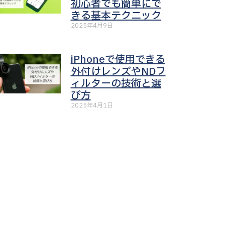
初心者でも簡単にで
きる基本テクニック
2025年4月9日
iPhoneで使用できる
外付けレンズやNDフ
ィルターの技術と選
び方
2025年4月1日